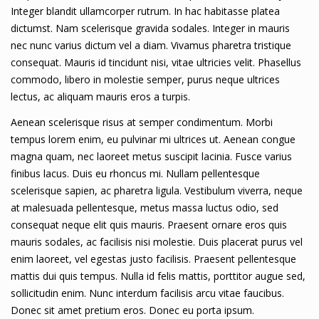
Integer blandit ullamcorper rutrum. In hac habitasse platea
dictumst. Nam scelerisque gravida sodales. Integer in mauris
nec nunc varius dictum vel a diam. Vivamus pharetra tristique
consequat. Mauris id tincidunt nisi, vitae ultricies velit. Phasellus
commodo, libero in molestie semper, purus neque ultrices
lectus, ac aliquam mauris eros a turpis.
Aenean scelerisque risus at semper condimentum. Morbi
tempus lorem enim, eu pulvinar mi ultrices ut. Aenean congue
magna quam, nec laoreet metus suscipit lacinia. Fusce varius
finibus lacus. Duis eu rhoncus mi. Nullam pellentesque
scelerisque sapien, ac pharetra ligula. Vestibulum viverra, neque
at malesuada pellentesque, metus massa luctus odio, sed
consequat neque elit quis mauris. Praesent ornare eros quis
mauris sodales, ac facilisis nisi molestie. Duis placerat purus vel
enim laoreet, vel egestas justo facilisis. Praesent pellentesque
mattis dui quis tempus. Nulla id felis mattis, porttitor augue sed,
sollicitudin enim. Nunc interdum facilisis arcu vitae faucibus.
Donec sit amet pretium eros. Donec eu porta ipsum.