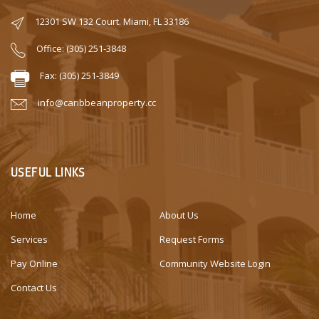
12301 SW 132 Court. Miami, FL 33186
Office: (305) 251-3848
Fax: (305) 251-3849
info@caribbeanproperty.cc
USEFUL LINKS
Home
About Us
Services
Request Forms
Pay Online
Community Website Login
Contact Us